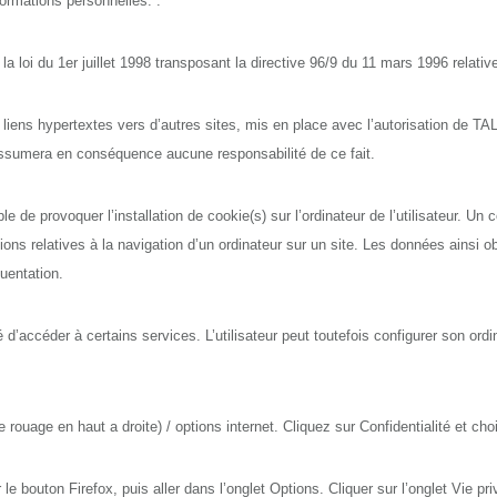
nformations personnelles. .
 loi du 1er juillet 1998 transposant la directive 96/9 du 11 mars 1996 relativ
 de liens hypertextes vers d’autres sites, mis en place avec l’autorisatio
 n’assumera en conséquence aucune responsabilité de ce fait.
e de provoquer l’installation de cookie(s) sur l’ordinateur de l’utilisateur. Un c
ations relatives à la navigation d’un ordinateur sur un site. Les données ainsi obt
uentation.
té d’accéder à certains services. L’utilisateur peut toutefois configurer son ordi
 rouage en haut a droite) / options internet. Cliquez sur Confidentialité et ch
le bouton Firefox, puis aller dans l’onglet Options. Cliquer sur l’onglet Vie pri