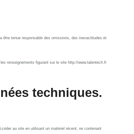
rra être tenue responsable des omissions, des inexactitudes et
, les renseignements figurant sur le site http://www.talentech.fr
onnées techniques.
accéder au site en utilisant un matériel récent, ne contenant