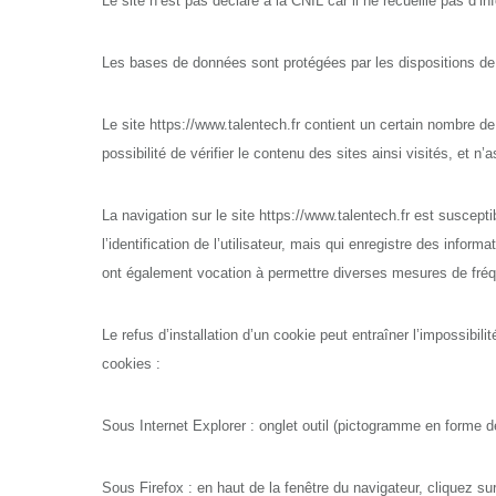
Le site n’est pas déclaré à la CNIL car il ne recueille pas d’i
Les bases de données sont protégées par les dispositions de la
Le site https://www.talentech.fr contient un certain nombre
possibilité de vérifier le contenu des sites ainsi visités, et
La navigation sur le site https://www.talentech.fr est susceptibl
l’identification de l’utilisateur, mais qui enregistre des inform
ont également vocation à permettre diverses mesures de fréq
Le refus d’installation d’un cookie peut entraîner l’impossibili
cookies :
Sous Internet Explorer : onglet outil (pictogramme en forme de
Sous Firefox : en haut de la fenêtre du navigateur, cliquez sur 