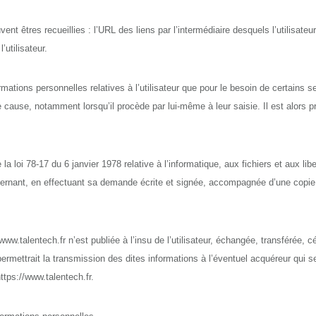
uvent êtres recueillies : l’URL des liens par l’intermédiaire desquels l’utilisate
’utilisateur.
ons personnelles relatives à l’utilisateur que pour le besoin de certains ser
cause, notamment lorsqu’il procède par lui-même à leur saisie. Il est alors préc
 loi 78-17 du 6 janvier 1978 relative à l’informatique, aux fichiers et aux liber
ernant, en effectuant sa demande écrite et signée, accompagnée d’une copie du 
//www.talentech.fr n’est publiée à l’insu de l’utilisateur, échangée, transférée
ettrait la transmission des dites informations à l’éventuel acquéreur qui se
ttps://www.talentech.fr.